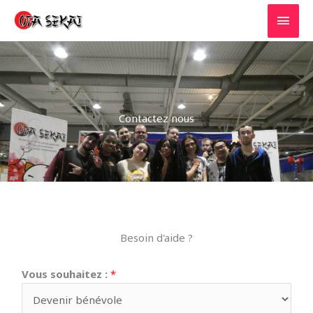
Aller
MEN
au
PRIN
contenu
Contactez nous
Besoin d'aide ?
Vous souhaitez :
*