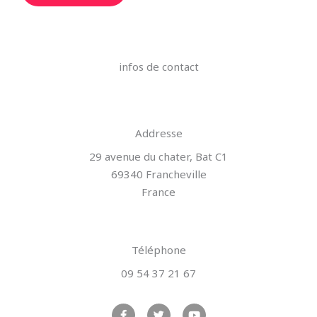
infos de contact
Addresse
29 avenue du chater, Bat C1
69340 Francheville
France
Téléphone
09 54 37 21 67
F
T
Y