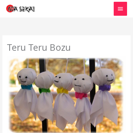
Aller
MEN
au
PRIN
contenu
Teru Teru Bozu