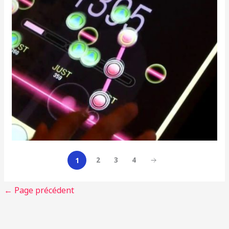
2
3
4
1
←
Page précédent