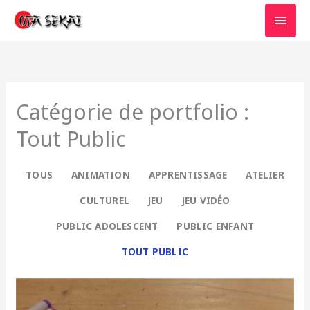
Aller
MEN
au
PRIN
contenu
Catégorie de portfolio :
Tout Public
TOUS
ANIMATION
APPRENTISSAGE
ATELIER
CULTUREL
JEU
JEU VIDÉO
PUBLIC ADOLESCENT
PUBLIC ENFANT
TOUT PUBLIC